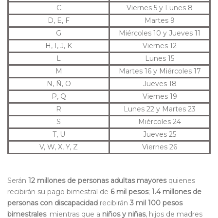
C
Viernes 5 y Lunes 8
D, E, F
Martes 9
G
Miércoles 10 y Jueves 11
H, I, J, K
Viernes 12
L
Lunes 15
M
Martes 16 y Miércoles 17
N, Ñ, O
Jueves 18
P, Q
Viernes 19
R
Lunes 22 y Martes 23
S
Miércoles 24
T, U
Jueves 25
V, W, X, Y, Z
Viernes 26
Serán
12 millones de personas adultas mayores
quienes
recibirán su pago bimestral de
6 mil pesos
;
1.4 millones de
personas con discapacidad
recibirán
3 mil 100 pesos
bimestrales
; mientras que a
niños y niñas
, hijos de madres