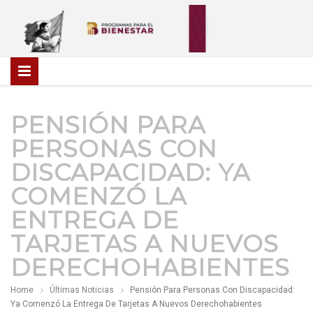
PENSIÓN PARA
PERSONAS CON
DISCAPACIDAD: YA
COMENZÓ LA
ENTREGA DE
TARJETAS A NUEVOS
DERECHOHABIENTES
Home
Últimas Noticias
Pensión Para Personas Con Discapacidad:
Ya Comenzó La Entrega De Tarjetas A Nuevos Derechohabientes