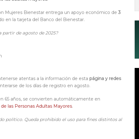
ión Mujeres Bienestar entrega un apoyo económico de
3
do en la tarjeta del Banco del Bienestar.
 a partir de agosto de 2025?
n
ntenerse atentas a la información de esta
página y redes
nterarse de los días de registro en agosto.
len 65 años, se convierten automáticamente en
r de las Personas Adultas Mayores
.
o político. Queda prohibido el uso para fines distintos al