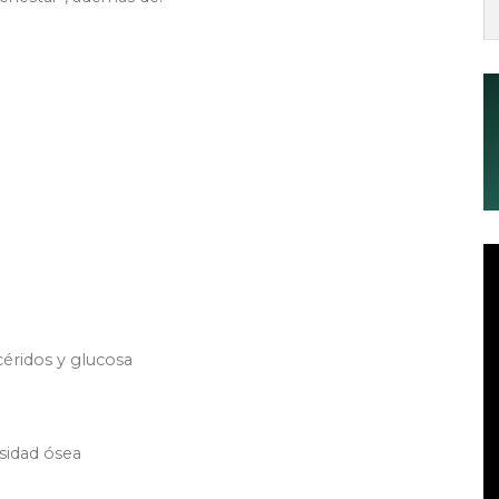
icéridos y glucosa
sidad ósea