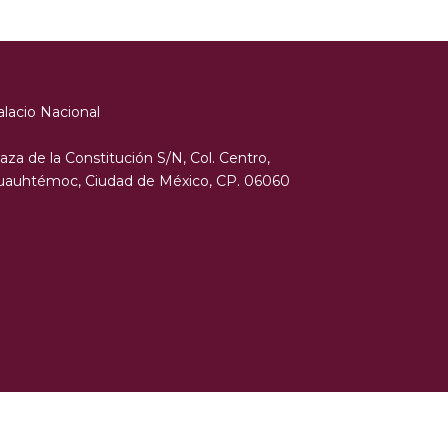
alacio Nacional
aza de la Constitución S/N, Col. Centro,
uauhtémoc, Ciudad de México, CP. 06060
Developed by
ThemeMakers