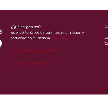
¿Qué es .gob.mx?
P
Es el portal único de trámites, información y
participación ciudadana.
Leer más
Pl
C
Declaración de Accesibilidad
Términos y Condiciones