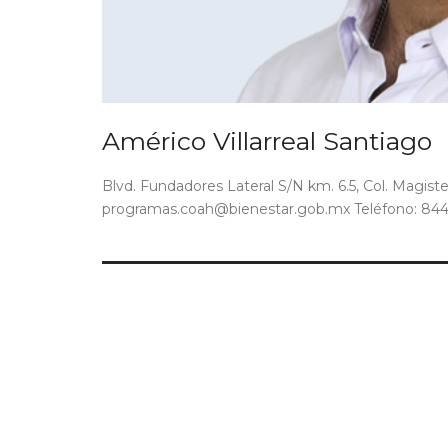
Américo Villarreal Santiago
Blvd. Fundadores Lateral S/N km. 6.5, Col. Magisteri
programas.coah@bienestar.gob.mx Teléfono: 844-4