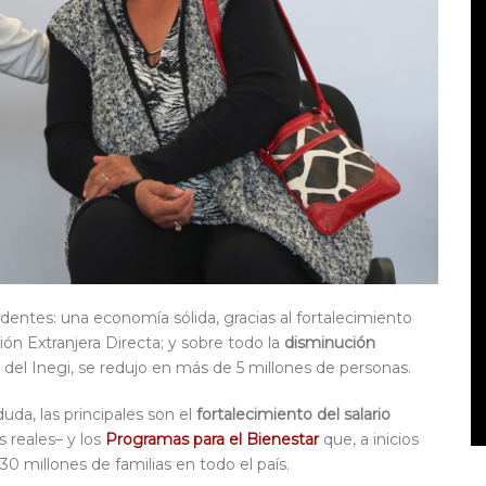
dentes: una economía sólida, gracias al fortalecimiento
ión Extranjera Directa; y sobre todo la
disminución
del Inegi, se redujo en más de 5 millones de personas.
uda, las principales son el
fortalecimiento del salario
reales– y los
Programas para el Bienestar
que, a inicios
0 millones de familias en todo el país.