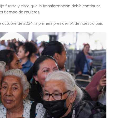
ijo fuerte y claro que
la transformación debía continuar
,
es tiempo de mujeres
.
e octubre de 2024, la primera presidentA de nuestro país.