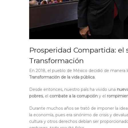
Prosperidad Compartida: el 
Transformación
En 2018, el pueblo de México decidió de manera li
Transformación de la vida pública
.
Desde entonces, nuestro país ha vivido una
nuev
pobres
, el
combate a la corrupción
y el
rompimient
Durante muchos años se trató de imponer la idea d
la economía, pues era sinónimo de crisis y devaluac
cultura y otros derechos debían ser proporcionados