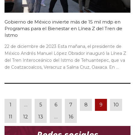
Gobierno de México invierte más de 15 mil mdp en
Programas para el Bienestar en Línea Z del Tren de
Istmo
22 de diciembre de 2023 Esta mañana, el presidente de
México Andrés Manuel López Obrador inauguró la Línea Z
del Tren Interoceánico del Istmo de Tehuantepec, que va
de Coatzacoalcos, Veracruz a Salina Cruz, Oaxaca. En ...
1
…
5
6
7
8
9
10
11
12
13
…
16