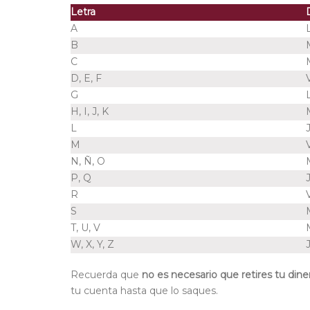
Letra
A
B
C
D, E, F
G
H, I, J, K
L
M
N, Ñ, O
P, Q
R
S
T, U, V
W, X, Y, Z
Recuerda que
no es necesario que retires tu dine
tu cuenta hasta que lo saques.