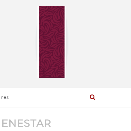
ones
IENESTAR