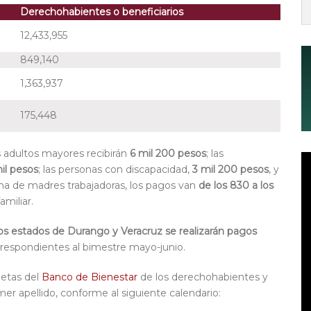
Derechohabientes o beneficiarios
12,433,955
849,140
1,363,937
175,448
s adultos mayores recibirán
6 mil 200 pesos
; las
il pesos
; las personas con discapacidad,
3 mil 200 pesos
, y
ama de madres trabajadoras, los pagos van
de los 830 a los
amiliar.
os estados de Durango y Veracruz se realizarán pagos
rrespondientes al bimestre mayo-junio.
jetas del
Banco de Bienestar
de los derechohabientes y
rimer apellido, conforme al siguiente calendario: