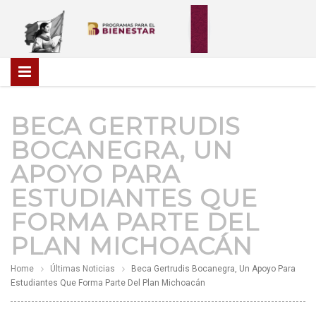
BECA GERTRUDIS
BOCANEGRA, UN
APOYO PARA
ESTUDIANTES QUE
FORMA PARTE DEL
PLAN MICHOACÁN
Home
Últimas Noticias
Beca Gertrudis Bocanegra, Un Apoyo Para
Estudiantes Que Forma Parte Del Plan Michoacán