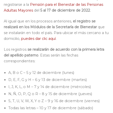
registrarse a la
Pensión para el Bienestar de las Personas
Adultas Mayores
del
5 al 17 de diciembre de 2022
.
Al igual que en los procesos anteriores,
el registro se
realizará en los Módulos de la Secretaría de Bienestar
que
se instalarán en todo el país. Para ubicar el más cercano a tu
domicilio,
puedes dar clic aquí
.
Los registros
se realizarán de acuerdo con la primera letra
del apellido paterno
. Estas serán las fechas
correspondientes:
A, B o C – 5 y 12 de diciembre (lunes)
D, E, F, G y H – 6 y 13 de diciembre (martes)
I, J, K, L, o M – 7 y 14 de diciembre (miércoles)
N, Ñ, O, P, Q o R – 8 y 15 de diciembre (jueves)
S, T, U, V, W, X, Y o Z – 9 y 16 de diciembre (viernes)
Todas las letras – 10 y 17 de diciembre (sábado)