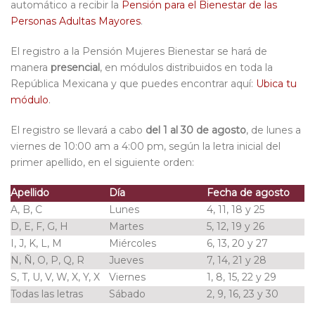
automático a recibir la
Pensión para el Bienestar de las
Personas Adultas Mayores
.
El registro a la Pensión Mujeres Bienestar se hará de
manera
presencial
, en módulos distribuidos en toda la
República Mexicana y que puedes encontrar aquí:
Ubica tu
módulo
.
El registro se llevará a cabo
del 1 al 30 de agosto
, de lunes a
viernes de 10:00 am a 4:00 pm, según la letra inicial del
primer apellido, en el siguiente orden:
Apellido
Día
Fecha de agosto
A, B, C
Lunes
4, 11, 18 y 25
D, E, F, G, H
Martes
5, 12, 19 y 26
I, J, K, L, M
Miércoles
6, 13, 20 y 27
N, Ñ, O, P, Q, R
Jueves
7, 14, 21 y 28
S, T, U, V, W, X, Y, X
Viernes
1, 8, 15, 22 y 29
Todas las letras
Sábado
2, 9, 16, 23 y 30