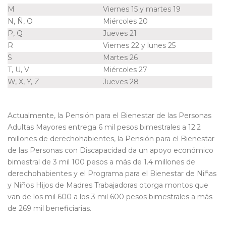
M
Viernes 15 y martes 19
N, Ñ, O
Miércoles 20
P, Q
Jueves 21
R
Viernes
22 y
lunes 25
S
Martes 26
T, U, V
Miércoles 27
W, X, Y, Z
Jueves 28
Actualmente, la Pensión para el Bienestar de las Personas
Adultas Mayores entrega
6 mil pesos bimestrales a 12.2
millones de derechohabientes,
la Pensión para el Bienestar
de las Personas con Discapacidad da un apoyo económico
bimestral de
3 mil 100
pesos a más de 1.4 millones de
derechohabientes y el Programa para el Bienestar de Niñas
y Niños Hijos de Madres Trabajadoras otorga montos que
van
de los mil 600 a los 3 mil 600 pesos bimestrales
a más
de 269 mil beneficiarias.