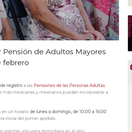
y Pensión de Adultos Mayores
e febrero
de registro
a la
s
P
ensiones
de las Personas Adultas
ue más
mexicanas y mexicanos puedan
incorporarse a
n
en un horario
de
lunes a domingo, de
10:00 a 16:00
a inicial del primer apellido.
olicitar una visita domiciliaria
en el sitio