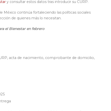
tar
y consultar estos datos tras introducir su CURP.
de México continúa fortaleciendo la
s
política
s
social
es
tección de quienes más lo necesitan.
ara el
Bienestar
en febrero
 CURP, acta de nacimiento, comprobante de domicilio,
025
entrega