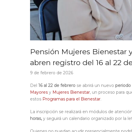
Pensión Mujeres Bienestar 
abren registro del 16 al 22 d
9 de
febrero
de 202
6
Del
16 al 22 de febrero
se
abrirá un nuevo
periodo 
Mayores
y
Mujeres Bienestar
, un proceso para q
estos
Programas para el Bienestar
.
La inscripción se realizará en módulos de atenció
horas,
y seguirá un calendario organizado por la letr
Quienes no puedan acudir presencialmente podrán s