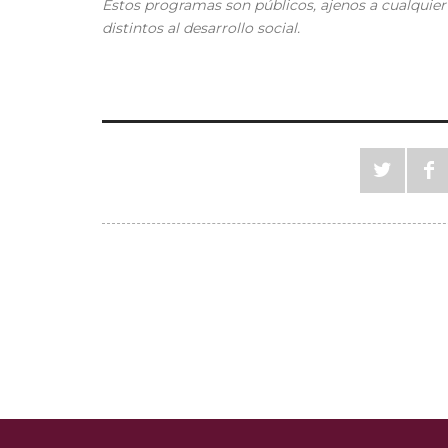
Est
os
programa
s
son
público
s
, ajeno
s
a cualquier 
distintos al desarrollo social.