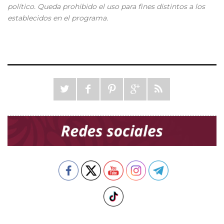
político. Queda prohibido el uso para fines distintos a los
establecidos en el programa.