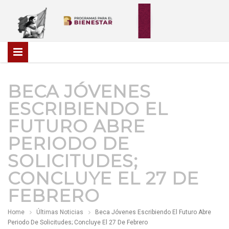
BECA JÓVENES
ESCRIBIENDO EL
FUTURO ABRE
PERIODO DE
SOLICITUDES;
CONCLUYE EL 27 DE
FEBRERO
Home
Últimas Noticias
Beca Jóvenes Escribiendo El Futuro Abre
Periodo De Solicitudes; Concluye El 27 De Febrero