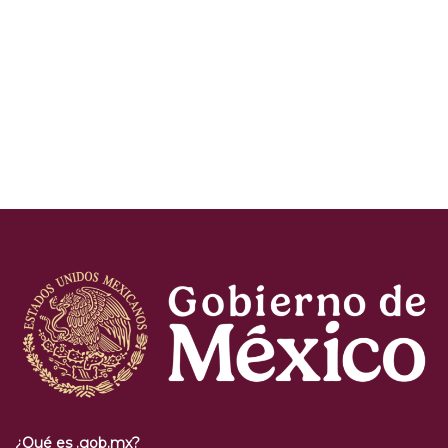
¿Qué es .gob.mx?