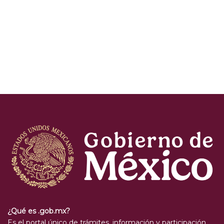
¿Qué es .gob.mx?
Es el portal único de trámites, información y participación