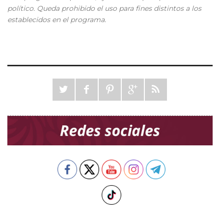
político. Queda prohibido el uso para fines distintos a los
establecidos en el programa.