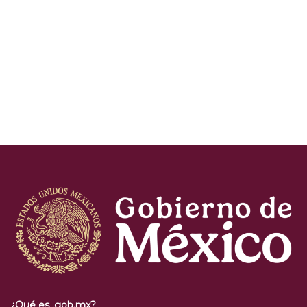
¿Qué es .gob.mx?