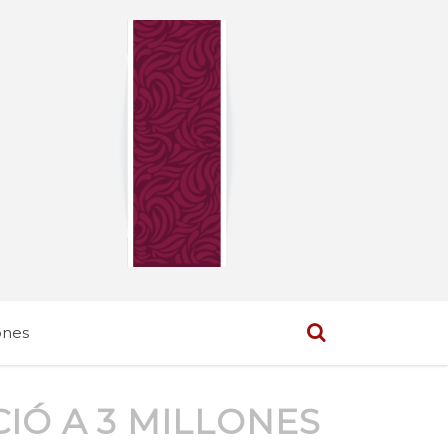
ones
IÓ A 3 MILLONES