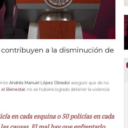
 contribuyen a la disminución de
dente
Andrés Manuel López Obrador
aseguró que de no
 el Bienestar
, no se hubiera logrado detener la violencia
icía en cada esquina o 50 policías en cada
as causas. El mal hay que enfrentarlo,