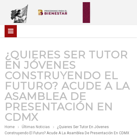
¿QUIERES SER TUTOR
EN JÓVENES
CONSTRUYENDO EL
FUTURO? ACUDE A LA
ASAMBLEA DE
PRESENTACIÓN EN
CDMX
Home
Últimas Noticias
¿Quieres Ser Tutor En Jóvenes
Construyendo El Futuro? Acude A La Asamblea De Presentación En CDMX