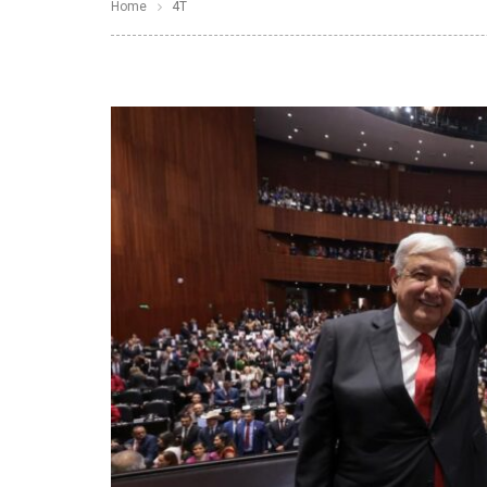
Home
4T