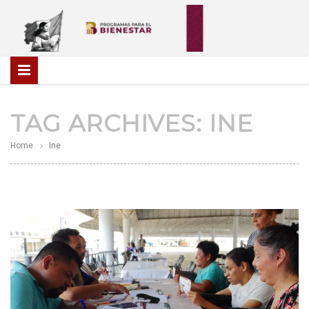
TAG ARCHIVES:
INE
Home
Ine