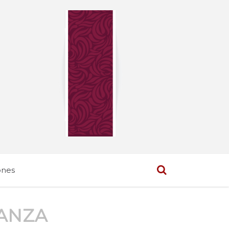
ones
ANZA