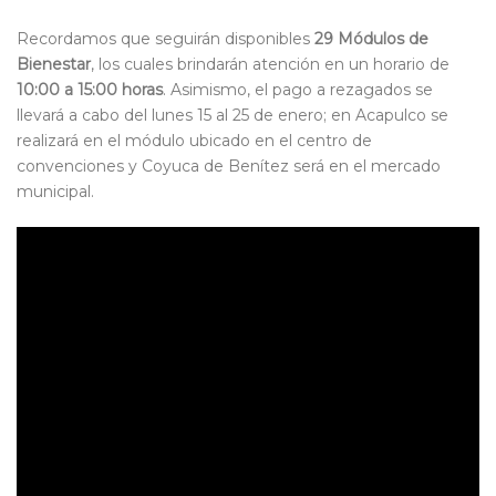
Recordamos que seguirán disponibles
29 Módulos de
Bienestar
, los cuales brindarán atención en un horario de
10:00 a 15:00 horas
. Asimismo, el pago a rezagados se
llevará a cabo del lunes 15 al 25 de enero; en Acapulco se
realizará en el módulo ubicado en el centro de
convenciones y Coyuca de Benítez será en el mercado
municipal.