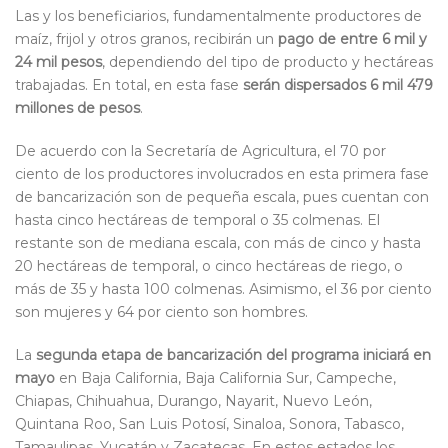
Las y los beneficiarios, fundamentalmente productores de
maíz, frijol y otros granos, recibirán un
pago de entre 6 mil y
24 mil pesos
, dependiendo del tipo de producto y hectáreas
trabajadas. En total, en esta fase
serán dispersados 6 mil 479
millones de pesos
.
De acuerdo con la Secretaría de Agricultura, el 70 por
ciento de los productores involucrados en esta primera fase
de bancarización son de pequeña escala, pues cuentan con
hasta cinco hectáreas de temporal o 35 colmenas. El
restante son de mediana escala, con más de cinco y hasta
20 hectáreas de temporal, o cinco hectáreas de riego, o
más de 35 y hasta 100 colmenas. Asimismo, el 36 por ciento
son mujeres y 64 por ciento son hombres.
La
segunda etapa de bancarización del programa iniciará en
mayo
en Baja California, Baja California Sur, Campeche,
Chiapas, Chihuahua, Durango, Nayarit, Nuevo León,
Quintana Roo, San Luis Potosí, Sinaloa, Sonora, Tabasco,
Tamaulipas, Yucatán y Zacatecas. En estos estados los