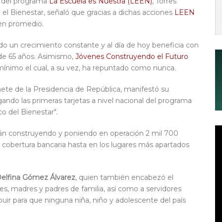
e del programa
La Escuela es Nuestra (LEEN)
, Torres
el Bienestar, señaló que gracias a dichas acciones
LEEN
en promedio.
do un crecimiento constante y al día de hoy beneficia con
de 65 años. Asimismo,
Jóvenes Construyendo el Futuro
o mínimo el cual, a su vez, ha repuntado como nunca.
nete de la Presidencia de República, manifestó su
ndo las primeras tarjetas a nivel nacional del programa
co del Bienestar".
tán construyendo y poniendo en operación 2 mil 700
a cobertura bancaria hasta en los lugares más apartados
elfina Gómez Álvarez
, quien también encabezó el
s, madres y padres de familia, así como a servidores
buir para que ninguna niña, niño y adolescente del país