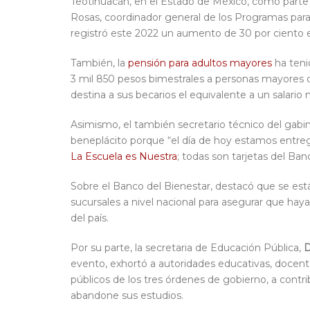
Teotihuacán, en el Estado de México, como part
Rosas, coordinador general de los Programas para 
registró este 2022 un aumento de 30 por ciento 
También, la
pensión para adultos mayores
ha teni
3 mil 850 pesos bimestrales a personas mayores 
destina a sus becarios el equivalente a un salari
Asimismo, el también secretario técnico del gabi
beneplácito porque “el día de hoy estamos entrega
La Escuela es Nuestra
; todas son tarjetas del Ban
Sobre el Banco del Bienestar, destacó que se es
sucursales a nivel nacional para asegurar que hay
del país.
Por su parte, la secretaria de Educación Pública,
D
evento, exhortó a autoridades educativas, docente
públicos de los tres órdenes de gobierno, a contri
abandone sus estudios.