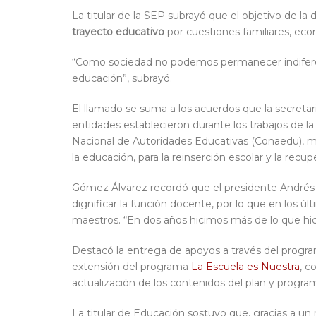
La titular de la SEP subrayó que el objetivo de l
trayecto educativo
por cuestiones familiares, eco
“Como sociedad no podemos permanecer indiferen
educación”, subrayó.
El llamado se suma a los acuerdos que la secreta
entidades establecieron durante los trabajos de l
Nacional de Autoridades Educativas (Conaedu), m
la educación, para la reinserción escolar y la recu
Gómez Álvarez recordó que el presidente Andrés
dignificar la función docente, por lo que en los ú
maestros. “En dos años hicimos más de lo que hic
Destacó la entrega de apoyos a través del prog
extensión del programa
La Escuela es Nuestra
, c
actualización de los contenidos del plan y progr
La titular de Educación sostuvo que, gracias a u