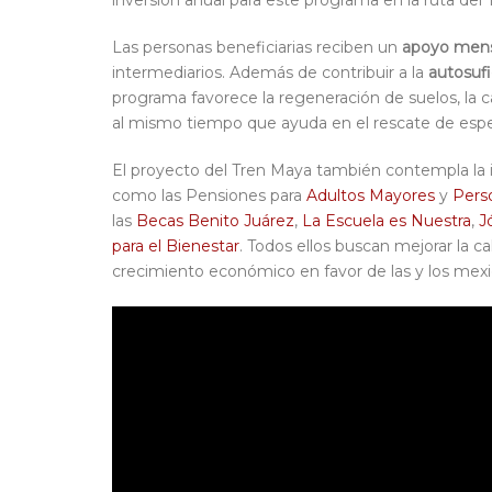
inversión anual para este programa en la ruta del
Las personas beneficiarias reciben un
apoyo mens
intermediarios. Además de contribuir a la
autosufi
programa favorece la regeneración de suelos, la c
al mismo tiempo que ayuda en el rescate de esp
El proyecto del Tren Maya también contempla la
como las Pensiones para
Adultos Mayores
y
Pers
las
Becas Benito Juárez
,
La Escuela es Nuestra
,
J
para el Bienestar
. Todos ellos buscan mejorar la cal
crecimiento económico en favor de las y los mexi