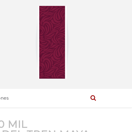
ones
0 MIL