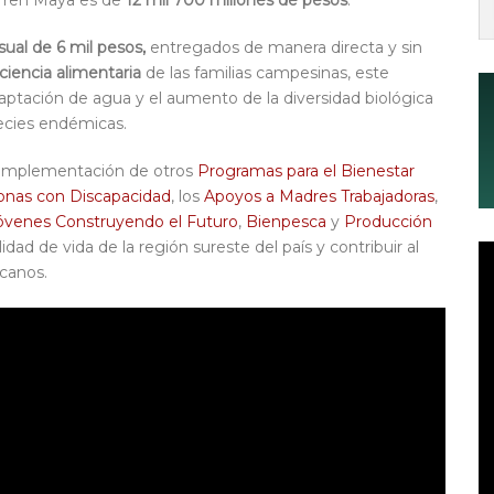
 Tren Maya es de
12 mil 700 millones de pesos
.
ual de
6 mil pesos,
entregados de manera directa y sin
ciencia alimentaria
de las familias campesinas, este
aptación de agua y el aumento de la diversidad biológica
ecies endémicas.
 implementación de otros
Programas para el Bienestar
onas con Discapacidad
, los
Apoyos a Madres Trabajadoras
,
óvenes Construyendo el Futuro
,
Bienpesca
y
Producción
idad de vida de la región sureste del país y contribuir al
canos.