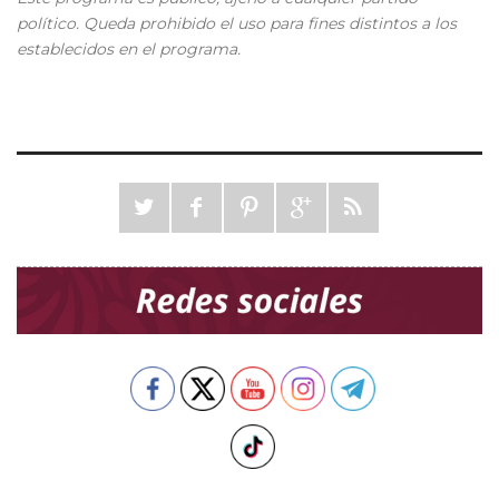
político. Queda prohibido el uso para fines distintos a los
establecidos en el programa.