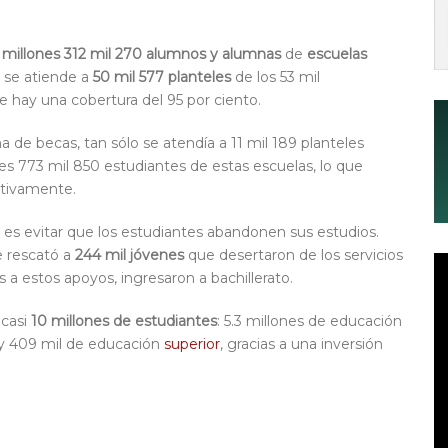
 millones 312 mil 270 alumnos y alumnas
de
escuelas
l se atiende a
50 mil 577 planteles
de los 53 mil
e hay una cobertura del 95 por ciento.
de becas, tan sólo se atendía a 11 mil 189 planteles
ones 773 mil 850 estudiantes de estas escuelas, lo que
ectivamente.
es evitar que los estudiantes abandonen sus estudios.
se rescató a
244 mil jóvenes
que desertaron de los servicios
s a estos apoyos, ingresaron a bachillerato.
 casi
10 millones de estudiantes
: 5.3 millones de educación
 y 409 mil de educación
superior
, gracias a una inversión