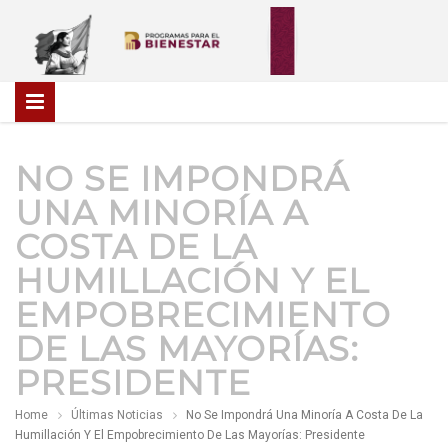
NO SE IMPONDRÁ
UNA MINORÍA A
COSTA DE LA
HUMILLACIÓN Y EL
EMPOBRECIMIENTO
DE LAS MAYORÍAS:
PRESIDENTE
Home
Últimas Noticias
No Se Impondrá Una Minoría A Costa De La
Humillación Y El Empobrecimiento De Las Mayorías: Presidente