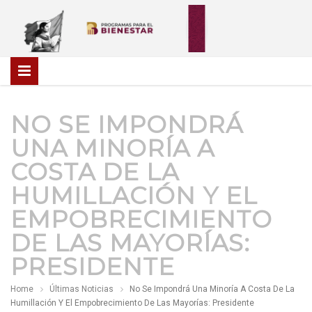
NO SE IMPONDRÁ
UNA MINORÍA A
COSTA DE LA
HUMILLACIÓN Y EL
EMPOBRECIMIENTO
DE LAS MAYORÍAS:
PRESIDENTE
Home
Últimas Noticias
No Se Impondrá Una Minoría A Costa De La
Humillación Y El Empobrecimiento De Las Mayorías: Presidente